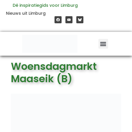
Ga
Dé inspiratiegids voor Limburg
F
Y
Nieuws uit Limburg
a
o
naar
c
u
e
t
b
u
o
b
de
o
e
k
inhoud
Woensdagmarkt
Maaseik (B)