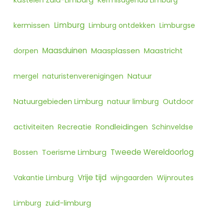
kastelen Zuid-Limburg
Kermisagenda Limburg
Limburg
kermissen
Limburg ontdekken
Limburgse
Maasduinen
Maasplassen
dorpen
Maastricht
mergel
naturistenverenigingen
Natuur
Natuurgebieden Limburg
natuur limburg
Outdoor
Rondleidingen
activiteiten
Recreatie
Schinveldse
Tweede Wereldoorlog
Bossen
Toerisme Limburg
Vrije tijd
Vakantie Limburg
wijngaarden
Wijnroutes
Limburg
zuid-limburg