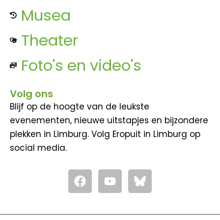
Musea
Theater
Foto's en video's
Volg ons
Blijf op de hoogte van de leukste
evenementen, nieuwe uitstapjes en bijzondere
plekken in Limburg. Volg Eropuit in Limburg op
social media.
F
Y
a
o
c
u
e
t