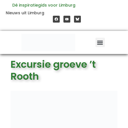
Ga
Dé inspiratiegids voor Limburg
F
Y
Nieuws uit Limburg
a
o
naar
c
u
e
t
b
u
o
b
de
o
e
k
inhoud
Excursie groeve ’t
Rooth